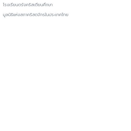
โรงเรียนตรังคริสเตียนศึกษา
มูลนิธิแห่งสภาคริสตจักรในประเทศไทย