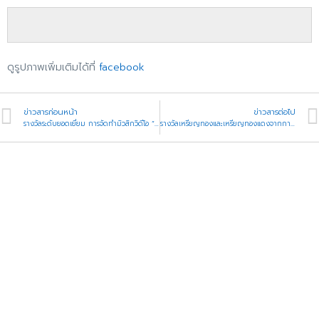
ดูรูปภาพเพิ่มเติมได้ที่
facebook
ข่าวสารก่อนหน้า
ข่าวสารต่อไป
รางวัลระดับยอดเยี่ยม การจัดทำมิวสิกวิดีโอ “เพลงครูไทยยิ้มได้ เมื่อภัยมา”
รางวัลเหรียญทองและเหรียญทองแดงจากการแข่งขันซูเปอร์จิ๋วเจาะโลกพระคัมภีร์ ระดับประเทศ