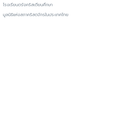
โรงเรียนตรังคริสเตียนศึกษา
มูลนิธิแห่งสภาคริสตจักรในประเทศไทย