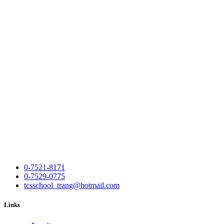
0-7521-8171
0-7529-0775
tcsschool_trang@hotmail.com
Links