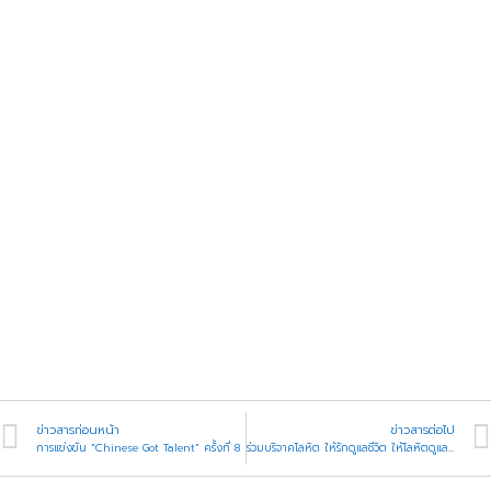
ข่าวสารก่อนหน้า
ข่าวสารต่อไป
การแข่งขัน “Chinese Got Talent” ครั้งที่ 8
ร่วมบริจาคโลหิต ให้รักดูแลชีวิต ให้โลหิตดูแลผู้ป่วย