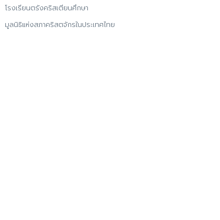
โรงเรียนตรังคริสเตียนศึกษา
มูลนิธิแห่งสภาคริสตจักรในประเทศไทย