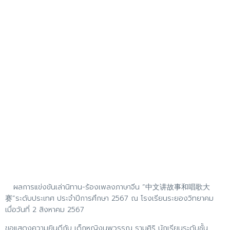
ผลการแข่งขันเล่านิทาน-ร้องเพลงภาษาจีน “中文讲故事和唱歌大
赛”ระดับประเทศ ประจำปีการศึกษา 2567 ณ โรงเรียนระยองวิทยาคม
เมื่อวันที่ 2 สิงหาคม 2567
ขอแสดงความยินดีกับ เด็กหญิงนพวรรณ รามศิริ นักเรียนระดับชั้น