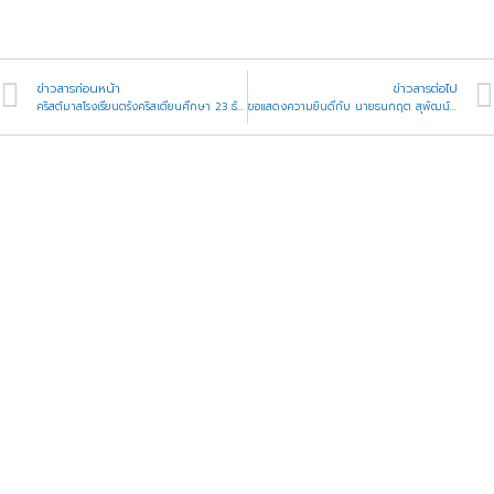
ข่าวสารก่อนหน้า
ข่าวสารต่อไป
คริสต์มาสโรงเรียนตรังคริสเตียนศึกษา 23 ธันวาคม 2565
ขอแสดงความยินดีกับ นายธนกฤต สุพัฒน์ ผ่านการคัดเลือกทีมชาติไทย U17 Thailand U20 Tials