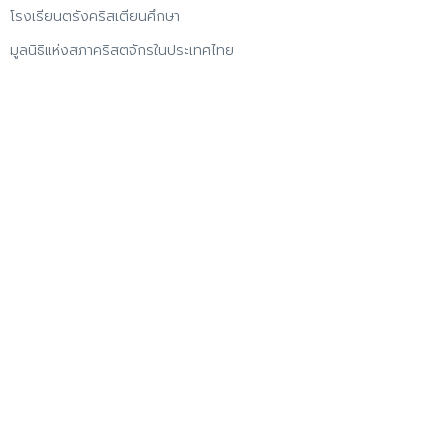
โรงเรียนตรังคริสเตียนศึกษา
มูลนิธิแห่งสภาคริสตจักรในประเทศไทย